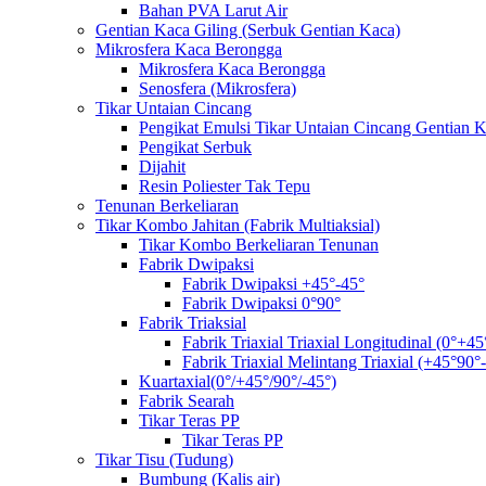
Bahan PVA Larut Air
Gentian Kaca Giling (Serbuk Gentian Kaca)
Mikrosfera Kaca Berongga
Mikrosfera Kaca Berongga
Senosfera (Mikrosfera)
Tikar Untaian Cincang
Pengikat Emulsi Tikar Untaian Cincang Gentian 
Pengikat Serbuk
Dijahit
Resin Poliester Tak Tepu
Tenunan Berkeliaran
Tikar Kombo Jahitan (Fabrik Multiaksial)
Tikar Kombo Berkeliaran Tenunan
Fabrik Dwipaksi
Fabrik Dwipaksi +45°-45°
Fabrik Dwipaksi 0°90°
Fabrik Triaksial
Fabrik Triaxial Triaxial Longitudinal (0°+45
Fabrik Triaxial Melintang Triaxial (+45°90°
Kuartaxial(0°/+45°/90°/-45°)
Fabrik Searah
Tikar Teras PP
Tikar Teras PP
Tikar Tisu (Tudung)
Bumbung (Kalis air)