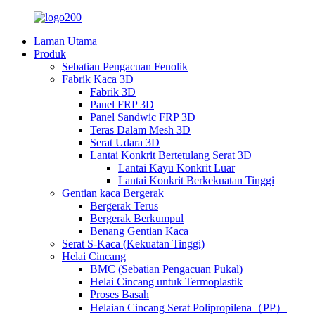
Laman Utama
Produk
Sebatian Pengacuan Fenolik
Fabrik Kaca 3D
Fabrik 3D
Panel FRP 3D
Panel Sandwic FRP 3D
Teras Dalam Mesh 3D
Serat Udara 3D
Lantai Konkrit Bertetulang Serat 3D
Lantai Kayu Konkrit Luar
Lantai Konkrit Berkekuatan Tinggi
Gentian kaca Bergerak
Bergerak Terus
Bergerak Berkumpul
Benang Gentian Kaca
Serat S-Kaca (Kekuatan Tinggi)
Helai Cincang
BMC (Sebatian Pengacuan Pukal)
Helai Cincang untuk Termoplastik
Proses Basah
Helaian Cincang Serat Polipropilena（PP）