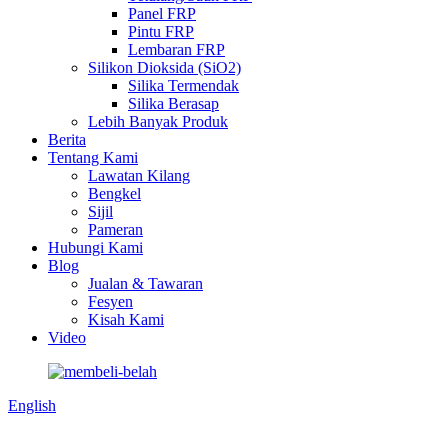
Panel FRP
Pintu FRP
Lembaran FRP
Silikon Dioksida (SiO2)
Silika Termendak
Silika Berasap
Lebih Banyak Produk
Berita
Tentang Kami
Lawatan Kilang
Bengkel
Sijil
Pameran
Hubungi Kami
Blog
Jualan & Tawaran
Fesyen
Kisah Kami
Video
English