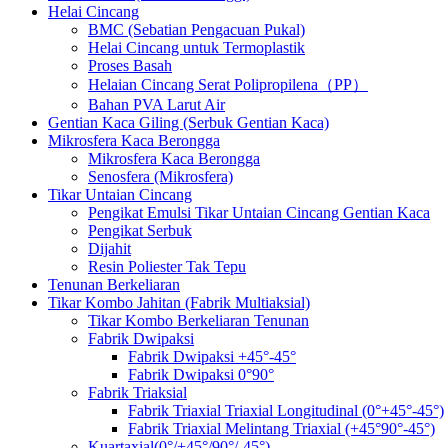
Helai Cincang
BMC (Sebatian Pengacuan Pukal)
Helai Cincang untuk Termoplastik
Proses Basah
Helaian Cincang Serat Polipropilena（PP）
Bahan PVA Larut Air
Gentian Kaca Giling (Serbuk Gentian Kaca)
Mikrosfera Kaca Berongga
Mikrosfera Kaca Berongga
Senosfera (Mikrosfera)
Tikar Untaian Cincang
Pengikat Emulsi Tikar Untaian Cincang Gentian Kaca
Pengikat Serbuk
Dijahit
Resin Poliester Tak Tepu
Tenunan Berkeliaran
Tikar Kombo Jahitan (Fabrik Multiaksial)
Tikar Kombo Berkeliaran Tenunan
Fabrik Dwipaksi
Fabrik Dwipaksi +45°-45°
Fabrik Dwipaksi 0°90°
Fabrik Triaksial
Fabrik Triaxial Triaxial Longitudinal (0°+45°-45°)
Fabrik Triaxial Melintang Triaxial (+45°90°-45°)
Kuartaxial(0°/+45°/90°/-45°)