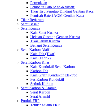
Permukaan
Pembalut Paip (Anti-Kakisan)
Tikar Tisu Penutup Dinding Gentian Kaca
Pemisah Bateri AGM Gentian Kaca
Tikar Berjarum
Serat Basalt
Serat Kuarza
Kain Serat Kuarza
Helaian Cincang Gentian Kuarza
Tikar Jarum Kuarza
Benang Serat Kuarza
Serat Karbon Aktif
Kain Felt (Tikar)
Kain (Fabrik)
Serat Karbon Khas
Kain Konduktif Serat Karbon
Karbon Felt
Kain Grafit Konduktif Elektrod
Pes Karbon Konduktif
Serbuk Karbon
Serat Karbon & Aramid
Serat Karbon
Serat Aramid
Produk FRP
Tetulang/Sauh FRP