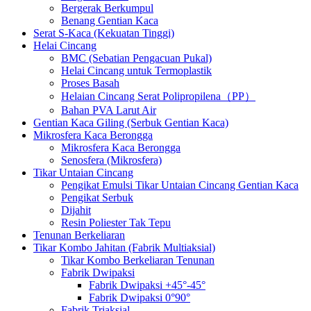
Bergerak Berkumpul
Benang Gentian Kaca
Serat S-Kaca (Kekuatan Tinggi)
Helai Cincang
BMC (Sebatian Pengacuan Pukal)
Helai Cincang untuk Termoplastik
Proses Basah
Helaian Cincang Serat Polipropilena（PP）
Bahan PVA Larut Air
Gentian Kaca Giling (Serbuk Gentian Kaca)
Mikrosfera Kaca Berongga
Mikrosfera Kaca Berongga
Senosfera (Mikrosfera)
Tikar Untaian Cincang
Pengikat Emulsi Tikar Untaian Cincang Gentian Kaca
Pengikat Serbuk
Dijahit
Resin Poliester Tak Tepu
Tenunan Berkeliaran
Tikar Kombo Jahitan (Fabrik Multiaksial)
Tikar Kombo Berkeliaran Tenunan
Fabrik Dwipaksi
Fabrik Dwipaksi +45°-45°
Fabrik Dwipaksi 0°90°
Fabrik Triaksial