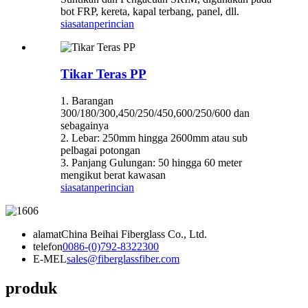
bot FRP, kereta, kapal terbang, panel, dll.
siasatan
perincian
Tikar Teras PP
1. Barangan
300/180/300,450/250/450,600/250/600 dan
sebagainya
2. Lebar: 250mm hingga 2600mm atau sub
pelbagai potongan
3. Panjang Gulungan: 50 hingga 60 meter
mengikut berat kawasan
siasatan
perincian
alamat
China Beihai Fiberglass Co., Ltd.
telefon
0086-(0)792-8322300
E-MEL
sales@fiberglassfiber.com
produk