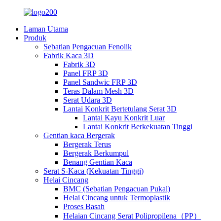
Laman Utama
Produk
Sebatian Pengacuan Fenolik
Fabrik Kaca 3D
Fabrik 3D
Panel FRP 3D
Panel Sandwic FRP 3D
Teras Dalam Mesh 3D
Serat Udara 3D
Lantai Konkrit Bertetulang Serat 3D
Lantai Kayu Konkrit Luar
Lantai Konkrit Berkekuatan Tinggi
Gentian kaca Bergerak
Bergerak Terus
Bergerak Berkumpul
Benang Gentian Kaca
Serat S-Kaca (Kekuatan Tinggi)
Helai Cincang
BMC (Sebatian Pengacuan Pukal)
Helai Cincang untuk Termoplastik
Proses Basah
Helaian Cincang Serat Polipropilena（PP）