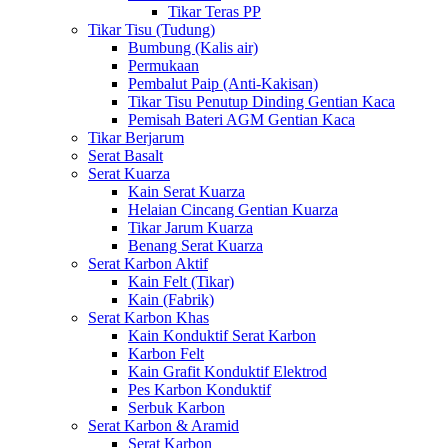
Tikar Teras PP
Tikar Tisu (Tudung)
Bumbung (Kalis air)
Permukaan
Pembalut Paip (Anti-Kakisan)
Tikar Tisu Penutup Dinding Gentian Kaca
Pemisah Bateri AGM Gentian Kaca
Tikar Berjarum
Serat Basalt
Serat Kuarza
Kain Serat Kuarza
Helaian Cincang Gentian Kuarza
Tikar Jarum Kuarza
Benang Serat Kuarza
Serat Karbon Aktif
Kain Felt (Tikar)
Kain (Fabrik)
Serat Karbon Khas
Kain Konduktif Serat Karbon
Karbon Felt
Kain Grafit Konduktif Elektrod
Pes Karbon Konduktif
Serbuk Karbon
Serat Karbon & Aramid
Serat Karbon