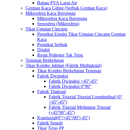
Bahan PVA Larut Air
Gentian Kaca Giling (Serbuk Gentian Kaca)
Mikrosfera Kaca Berongga
Mikrosfera Kaca Berongga
Senosfera (Mikrosfera)
Tikar Untaian Cincang
Pengikat Emulsi Tikar Untaian Cincang Gentian
Kaca
Pengikat Serbuk
Dijahit
Resin Poliester Tak Tepu
Tenunan Berkeliaran
Tikar Kombo Jahitan (Fabrik Multiaksial)
Tikar Kombo Berkeliaran Tenunan
Fabrik Dwipaksi
Fabrik Dwipaksi +45°-45°
Fabrik Dwipaksi 0°90°
Fabrik Triaksial
Fabrik Triaxial Triaxial Longitudinal (0°
+45°-45°)
Fabrik Triaxial Melintang Triaxial
(+45°90°-45°)
Kuartaxial(0°/+45°/90°/-45°)
Fabrik Searah
Tikar Teras PP