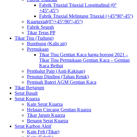
Fabrik Triaxial Triaxial Longitudinal (0°
+45°-45°)
Fabrik Triaxial Melintang Triaxial (+45°90°-45°)
Kuartaxial(0°/+45°/90°/-45°)
Fabrik Searah
Tikar Teras PP
Tikar Tisu (Tudung)
Bumbung (Kalis air)
Permukaan
Tikar Tisu Gentian Kaca harga borong 2021 –
Tikar Tisu Permukaan Gentian Kaca – Gentian
Kaca Beihai
Pembalut Paip (Anti-Kakisan)
Penutup Dinding (Tahan Retak)
Pemisah Bateri AGM Gentian Kaca
Tikar Berjarum
Serat Basalt
Serat Kuarza
Kain Serat Kuarza
Helaian Cincang Gentian Kuarza
Tikar Jarum Kuarza
Benang Serat Kuarza
Serat Karbon Aktif
Kain Felt (Tikar)