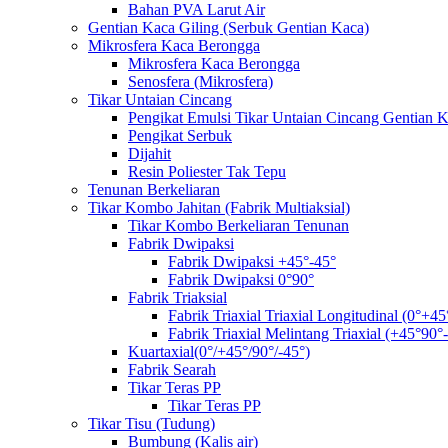
Bahan PVA Larut Air
Gentian Kaca Giling (Serbuk Gentian Kaca)
Mikrosfera Kaca Berongga
Mikrosfera Kaca Berongga
Senosfera (Mikrosfera)
Tikar Untaian Cincang
Pengikat Emulsi Tikar Untaian Cincang Gentian 
Pengikat Serbuk
Dijahit
Resin Poliester Tak Tepu
Tenunan Berkeliaran
Tikar Kombo Jahitan (Fabrik Multiaksial)
Tikar Kombo Berkeliaran Tenunan
Fabrik Dwipaksi
Fabrik Dwipaksi +45°-45°
Fabrik Dwipaksi 0°90°
Fabrik Triaksial
Fabrik Triaxial Triaxial Longitudinal (0°+45
Fabrik Triaxial Melintang Triaxial (+45°90°
Kuartaxial(0°/+45°/90°/-45°)
Fabrik Searah
Tikar Teras PP
Tikar Teras PP
Tikar Tisu (Tudung)
Bumbung (Kalis air)