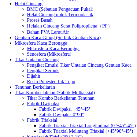
Helai Cincang
BMC (Sebatian Pengacuan Pukal)
Helai Cincang untuk Termoplastik
Proses Basah
Helaian Cincang Serat Polipropilena（PP）
Bahan PVA Larut Air
Gentian Kaca Giling (Serbuk Gentian Kaca)
Mikrosfera Kaca Berongga
Mikrosfera Kaca Berongga
Senosfera (Mikrosfera)
Tikar Untaian Cincang
Pengikat Emulsi Tikar Untaian Cincang Gentian Kaca
Pengikat Serbuk
Dijahit
Resin Poliester Tak Tepu
Tenunan Berkeliaran
Tikar Kombo Jahitan (Fabrik Multiaksial)
Tikar Kombo Berkeliaran Tenunan
Fabrik Dwipaksi
Fabrik Dwipaksi +45°-45°
Fabrik Dwipaksi 0°90°
Fabrik Triaksial
Fabrik Triaxial Triaxial Longitudinal (0°+45°-45°)
Fabrik Triaxial Melintang Triaxial (+45°90°-45°)
Kuartaxial(0°/+45°/90°/-45°)