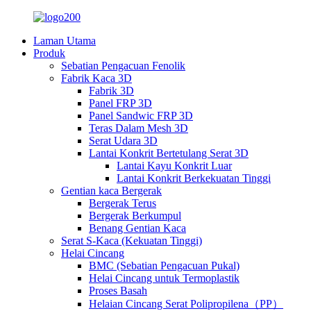
Laman Utama
Produk
Sebatian Pengacuan Fenolik
Fabrik Kaca 3D
Fabrik 3D
Panel FRP 3D
Panel Sandwic FRP 3D
Teras Dalam Mesh 3D
Serat Udara 3D
Lantai Konkrit Bertetulang Serat 3D
Lantai Kayu Konkrit Luar
Lantai Konkrit Berkekuatan Tinggi
Gentian kaca Bergerak
Bergerak Terus
Bergerak Berkumpul
Benang Gentian Kaca
Serat S-Kaca (Kekuatan Tinggi)
Helai Cincang
BMC (Sebatian Pengacuan Pukal)
Helai Cincang untuk Termoplastik
Proses Basah
Helaian Cincang Serat Polipropilena（PP）