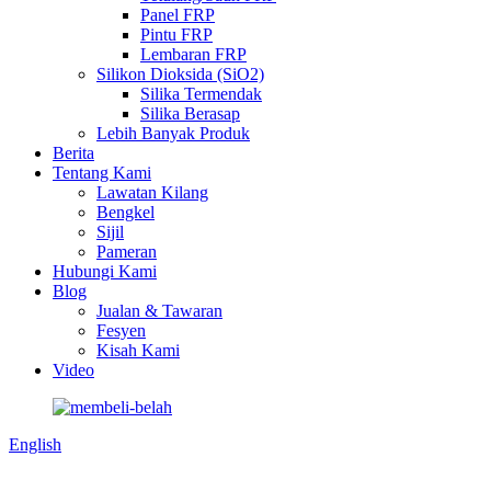
Panel FRP
Pintu FRP
Lembaran FRP
Silikon Dioksida (SiO2)
Silika Termendak
Silika Berasap
Lebih Banyak Produk
Berita
Tentang Kami
Lawatan Kilang
Bengkel
Sijil
Pameran
Hubungi Kami
Blog
Jualan & Tawaran
Fesyen
Kisah Kami
Video
English