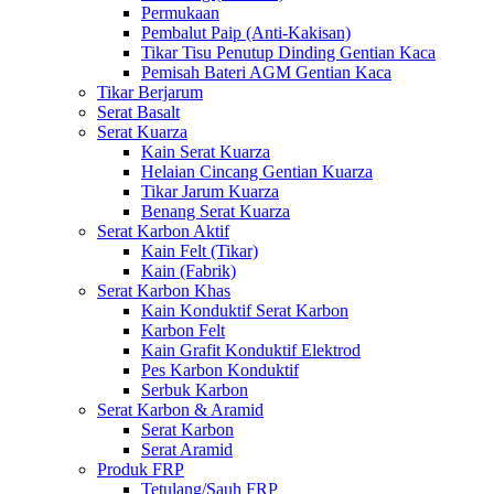
Permukaan
Pembalut Paip (Anti-Kakisan)
Tikar Tisu Penutup Dinding Gentian Kaca
Pemisah Bateri AGM Gentian Kaca
Tikar Berjarum
Serat Basalt
Serat Kuarza
Kain Serat Kuarza
Helaian Cincang Gentian Kuarza
Tikar Jarum Kuarza
Benang Serat Kuarza
Serat Karbon Aktif
Kain Felt (Tikar)
Kain (Fabrik)
Serat Karbon Khas
Kain Konduktif Serat Karbon
Karbon Felt
Kain Grafit Konduktif Elektrod
Pes Karbon Konduktif
Serbuk Karbon
Serat Karbon & Aramid
Serat Karbon
Serat Aramid
Produk FRP
Tetulang/Sauh FRP