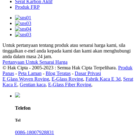
Serat Karbon Aktif
Produk FRP
Untuk pertanyaan tentang produk atau senarai harga kami, sila
tinggalkan e-mel anda kepada kami dan kami akan menghubungi
anda dalam masa 24 jam.
Pertanyaan Untuk Senarai Harga
© Hak Cipta - 2005-2023 : Semua Hak Cipta Terpelihara.
Produk
Panas
-
Peta Laman
-
Blog Teratas
-
Dasar Privasi
E Glass Woven Roving
,
E-Glass Roving
,
Fabrik Kaca E 3d
,
Serat
Kaca E
,
Gentian kaca
,
E-Glass Fiber Roving
,
Telefon
Tel
0086-18007928831