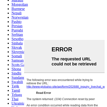
Marathi
Mongolian
Burmese
Nepali
Norwegian
Pashto
Persian
Punjabi
Serbian
Sesotho
Sinhala
Slovak
Slovenian
Somali
Samoan
Scots Gaelic
Shona
Sindhi
Sundanese
Swahili
Tajik
Tamil
Telugu
Thai
Ukrainian