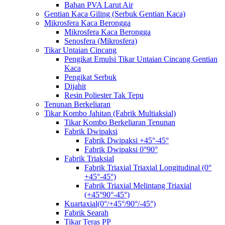
Bahan PVA Larut Air
Gentian Kaca Giling (Serbuk Gentian Kaca)
Mikrosfera Kaca Berongga
Mikrosfera Kaca Berongga
Senosfera (Mikrosfera)
Tikar Untaian Cincang
Pengikat Emulsi Tikar Untaian Cincang Gentian
Kaca
Pengikat Serbuk
Dijahit
Resin Poliester Tak Tepu
Tenunan Berkeliaran
Tikar Kombo Jahitan (Fabrik Multiaksial)
Tikar Kombo Berkeliaran Tenunan
Fabrik Dwipaksi
Fabrik Dwipaksi +45°-45°
Fabrik Dwipaksi 0°90°
Fabrik Triaksial
Fabrik Triaxial Triaxial Longitudinal (0°
+45°-45°)
Fabrik Triaxial Melintang Triaxial
(+45°90°-45°)
Kuartaxial(0°/+45°/90°/-45°)
Fabrik Searah
Tikar Teras PP