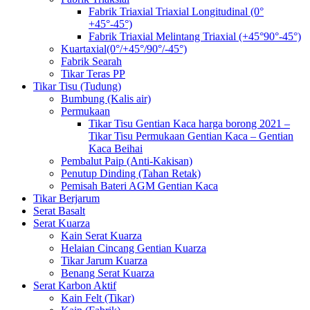
Fabrik Triaxial Triaxial Longitudinal (0°
+45°-45°)
Fabrik Triaxial Melintang Triaxial (+45°90°-45°)
Kuartaxial(0°/+45°/90°/-45°)
Fabrik Searah
Tikar Teras PP
Tikar Tisu (Tudung)
Bumbung (Kalis air)
Permukaan
Tikar Tisu Gentian Kaca harga borong 2021 –
Tikar Tisu Permukaan Gentian Kaca – Gentian
Kaca Beihai
Pembalut Paip (Anti-Kakisan)
Penutup Dinding (Tahan Retak)
Pemisah Bateri AGM Gentian Kaca
Tikar Berjarum
Serat Basalt
Serat Kuarza
Kain Serat Kuarza
Helaian Cincang Gentian Kuarza
Tikar Jarum Kuarza
Benang Serat Kuarza
Serat Karbon Aktif
Kain Felt (Tikar)