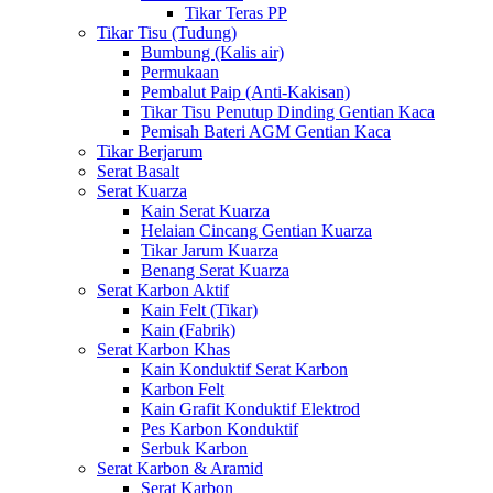
Tikar Teras PP
Tikar Tisu (Tudung)
Bumbung (Kalis air)
Permukaan
Pembalut Paip (Anti-Kakisan)
Tikar Tisu Penutup Dinding Gentian Kaca
Pemisah Bateri AGM Gentian Kaca
Tikar Berjarum
Serat Basalt
Serat Kuarza
Kain Serat Kuarza
Helaian Cincang Gentian Kuarza
Tikar Jarum Kuarza
Benang Serat Kuarza
Serat Karbon Aktif
Kain Felt (Tikar)
Kain (Fabrik)
Serat Karbon Khas
Kain Konduktif Serat Karbon
Karbon Felt
Kain Grafit Konduktif Elektrod
Pes Karbon Konduktif
Serbuk Karbon
Serat Karbon & Aramid
Serat Karbon