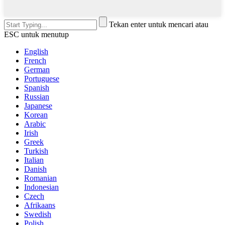
Tekan enter untuk mencari atau
ESC untuk menutup
English
French
German
Portuguese
Spanish
Russian
Japanese
Korean
Arabic
Irish
Greek
Turkish
Italian
Danish
Romanian
Indonesian
Czech
Afrikaans
Swedish
Polish