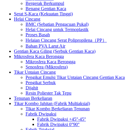
Bergerak Berkumpul
Benang Gentian Kaca
Serat S-Kaca (Kekuatan Tinggi)
Helai Cincang
BMC (Sebatian Pengacuan Pukal)
Helai Cincang untuk Termoplastik
Proses Basah
Helaian Cincang Serat Polipropilena（PP）
Bahan PVA Larut Air
Gentian Kaca Giling (Serbuk Gentian Kaca)
Mikrosfera Kaca Berongga
Mikrosfera Kaca Berongga
Senosfera (Mikrosfera)
Tikar Untaian Cincang
Pengikat Emulsi Tikar Untaian Cincang Gentian Kaca
Pengikat Serbuk
Dijahit
Resin Poliester Tak Tepu
Tenunan Berkeliaran
Tikar Kombo Jahitan (Fabrik Multiaksial)
Tikar Kombo Berkeliaran Tenunan
Fabrik Dwipaksi
Fabrik Dwipaksi +45°-45°
Fabrik Dwipaksi 0°90°
Fabrik Triaksial