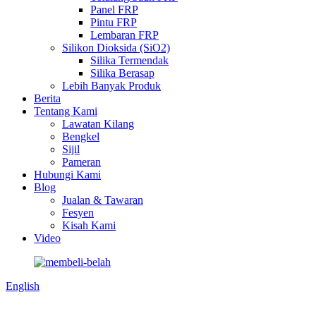
Panel FRP
Pintu FRP
Lembaran FRP
Silikon Dioksida (SiO2)
Silika Termendak
Silika Berasap
Lebih Banyak Produk
Berita
Tentang Kami
Lawatan Kilang
Bengkel
Sijil
Pameran
Hubungi Kami
Blog
Jualan & Tawaran
Fesyen
Kisah Kami
Video
English