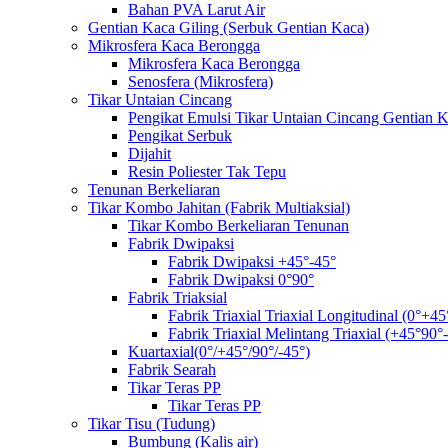
Bahan PVA Larut Air
Gentian Kaca Giling (Serbuk Gentian Kaca)
Mikrosfera Kaca Berongga
Mikrosfera Kaca Berongga
Senosfera (Mikrosfera)
Tikar Untaian Cincang
Pengikat Emulsi Tikar Untaian Cincang Gentian 
Pengikat Serbuk
Dijahit
Resin Poliester Tak Tepu
Tenunan Berkeliaran
Tikar Kombo Jahitan (Fabrik Multiaksial)
Tikar Kombo Berkeliaran Tenunan
Fabrik Dwipaksi
Fabrik Dwipaksi +45°-45°
Fabrik Dwipaksi 0°90°
Fabrik Triaksial
Fabrik Triaxial Triaxial Longitudinal (0°+45
Fabrik Triaxial Melintang Triaxial (+45°90°
Kuartaxial(0°/+45°/90°/-45°)
Fabrik Searah
Tikar Teras PP
Tikar Teras PP
Tikar Tisu (Tudung)
Bumbung (Kalis air)