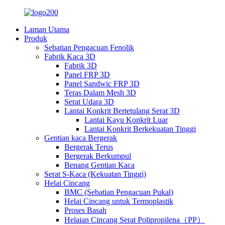
Laman Utama
Produk
Sebatian Pengacuan Fenolik
Fabrik Kaca 3D
Fabrik 3D
Panel FRP 3D
Panel Sandwic FRP 3D
Teras Dalam Mesh 3D
Serat Udara 3D
Lantai Konkrit Bertetulang Serat 3D
Lantai Kayu Konkrit Luar
Lantai Konkrit Berkekuatan Tinggi
Gentian kaca Bergerak
Bergerak Terus
Bergerak Berkumpul
Benang Gentian Kaca
Serat S-Kaca (Kekuatan Tinggi)
Helai Cincang
BMC (Sebatian Pengacuan Pukal)
Helai Cincang untuk Termoplastik
Proses Basah
Helaian Cincang Serat Polipropilena（PP）