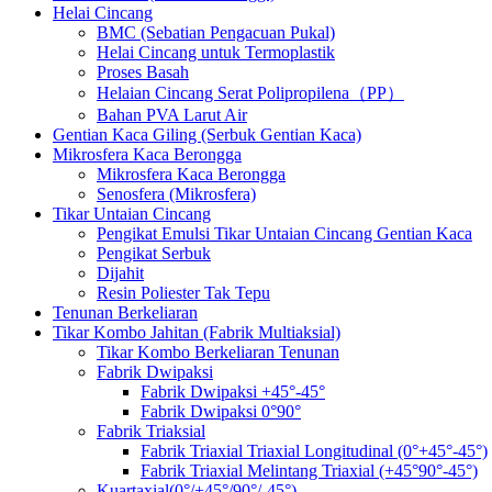
Helai Cincang
BMC (Sebatian Pengacuan Pukal)
Helai Cincang untuk Termoplastik
Proses Basah
Helaian Cincang Serat Polipropilena（PP）
Bahan PVA Larut Air
Gentian Kaca Giling (Serbuk Gentian Kaca)
Mikrosfera Kaca Berongga
Mikrosfera Kaca Berongga
Senosfera (Mikrosfera)
Tikar Untaian Cincang
Pengikat Emulsi Tikar Untaian Cincang Gentian Kaca
Pengikat Serbuk
Dijahit
Resin Poliester Tak Tepu
Tenunan Berkeliaran
Tikar Kombo Jahitan (Fabrik Multiaksial)
Tikar Kombo Berkeliaran Tenunan
Fabrik Dwipaksi
Fabrik Dwipaksi +45°-45°
Fabrik Dwipaksi 0°90°
Fabrik Triaksial
Fabrik Triaxial Triaxial Longitudinal (0°+45°-45°)
Fabrik Triaxial Melintang Triaxial (+45°90°-45°)
Kuartaxial(0°/+45°/90°/-45°)