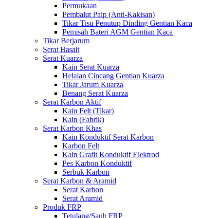
Permukaan
Pembalut Paip (Anti-Kakisan)
Tikar Tisu Penutup Dinding Gentian Kaca
Pemisah Bateri AGM Gentian Kaca
Tikar Berjarum
Serat Basalt
Serat Kuarza
Kain Serat Kuarza
Helaian Cincang Gentian Kuarza
Tikar Jarum Kuarza
Benang Serat Kuarza
Serat Karbon Aktif
Kain Felt (Tikar)
Kain (Fabrik)
Serat Karbon Khas
Kain Konduktif Serat Karbon
Karbon Felt
Kain Grafit Konduktif Elektrod
Pes Karbon Konduktif
Serbuk Karbon
Serat Karbon & Aramid
Serat Karbon
Serat Aramid
Produk FRP
Tetulang/Sauh FRP