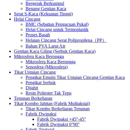
Bergerak Berkumpul
Benang Gentian Kaca
Serat S-Kaca (Kekuatan Tinggi)
Helai Cincang
BMC (Sebatian Pengacuan Pukal)
Helai Cincang untuk Termoplastik
Proses Basah
Helaian Cincang Serat Polipropilena（PP）
Bahan PVA Larut Air
Gentian Kaca Giling (Serbuk Gentian Kaca)
Mikrosfera Kaca Berongga
Mikrosfera Kaca Berongga
Senosfera (Mikrosfera)
Tikar Untaian Cincang
Pengikat Emulsi Tikar Untaian Cincang Gentian Kaca
Pengikat Serbuk
Dijahit
Resin Poliester Tak Tepu
Tenunan Berkeliaran
Tikar Kombo Jahitan (Fabrik Multiaksial)
Tikar Kombo Berkeliaran Tenunan
Fabrik Dwipaksi
Fabrik Dwipaksi +45°-45°
Fabrik Dwipaksi 0°90°
Fabrik Triaksial