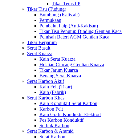
Tikar Teras PP
Tikar Tisu (Tudung)
Bumbung (Kalis air)
Permukaan
Pembalut Paip (Anti-Kakisan)
Tikar Tisu Penutup Dinding Gentian Kaca
Pemisah Bateri AGM Gentian Kaca
Tikar Berjarum
Serat Basalt
Serat Kuarza
Kain Serat Kuarza
Helaian Cincang Gentian Kuarza
Tikar Jarum Kuarza
Benang Serat Kuarza
Serat Karbon Aktif
Kain Felt (Tikar)
Kain (Fabrik)
Serat Karbon Khas
Kain Konduktif Serat Karbon
Karbon Felt
Kain Grafit Konduktif Elektrod
Pes Karbon Konduktif
Serbuk Karbon
Serat Karbon & Aramid
Serat Karbon