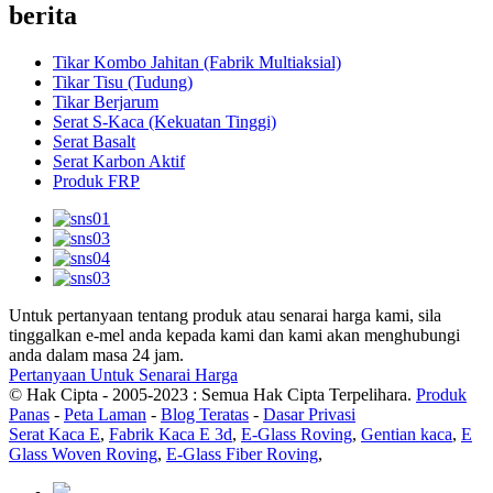
berita
Tikar Kombo Jahitan (Fabrik Multiaksial)
Tikar Tisu (Tudung)
Tikar Berjarum
Serat S-Kaca (Kekuatan Tinggi)
Serat Basalt
Serat Karbon Aktif
Produk FRP
Untuk pertanyaan tentang produk atau senarai harga kami, sila
tinggalkan e-mel anda kepada kami dan kami akan menghubungi
anda dalam masa 24 jam.
Pertanyaan Untuk Senarai Harga
© Hak Cipta - 2005-2023 : Semua Hak Cipta Terpelihara.
Produk
Panas
-
Peta Laman
-
Blog Teratas
-
Dasar Privasi
Serat Kaca E
,
Fabrik Kaca E 3d
,
E-Glass Roving
,
Gentian kaca
,
E
Glass Woven Roving
,
E-Glass Fiber Roving
,