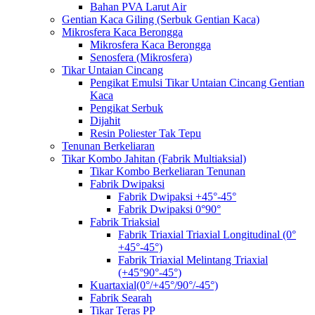
Bahan PVA Larut Air
Gentian Kaca Giling (Serbuk Gentian Kaca)
Mikrosfera Kaca Berongga
Mikrosfera Kaca Berongga
Senosfera (Mikrosfera)
Tikar Untaian Cincang
Pengikat Emulsi Tikar Untaian Cincang Gentian
Kaca
Pengikat Serbuk
Dijahit
Resin Poliester Tak Tepu
Tenunan Berkeliaran
Tikar Kombo Jahitan (Fabrik Multiaksial)
Tikar Kombo Berkeliaran Tenunan
Fabrik Dwipaksi
Fabrik Dwipaksi +45°-45°
Fabrik Dwipaksi 0°90°
Fabrik Triaksial
Fabrik Triaxial Triaxial Longitudinal (0°
+45°-45°)
Fabrik Triaxial Melintang Triaxial
(+45°90°-45°)
Kuartaxial(0°/+45°/90°/-45°)
Fabrik Searah
Tikar Teras PP