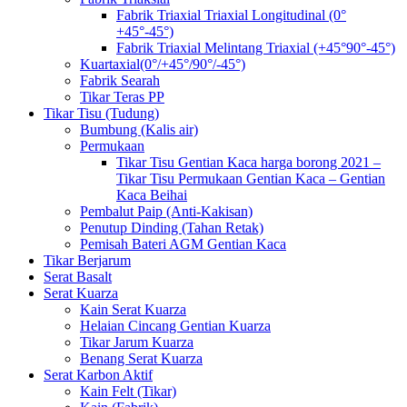
Fabrik Triaxial Triaxial Longitudinal (0°
+45°-45°)
Fabrik Triaxial Melintang Triaxial (+45°90°-45°)
Kuartaxial(0°/+45°/90°/-45°)
Fabrik Searah
Tikar Teras PP
Tikar Tisu (Tudung)
Bumbung (Kalis air)
Permukaan
Tikar Tisu Gentian Kaca harga borong 2021 –
Tikar Tisu Permukaan Gentian Kaca – Gentian
Kaca Beihai
Pembalut Paip (Anti-Kakisan)
Penutup Dinding (Tahan Retak)
Pemisah Bateri AGM Gentian Kaca
Tikar Berjarum
Serat Basalt
Serat Kuarza
Kain Serat Kuarza
Helaian Cincang Gentian Kuarza
Tikar Jarum Kuarza
Benang Serat Kuarza
Serat Karbon Aktif
Kain Felt (Tikar)