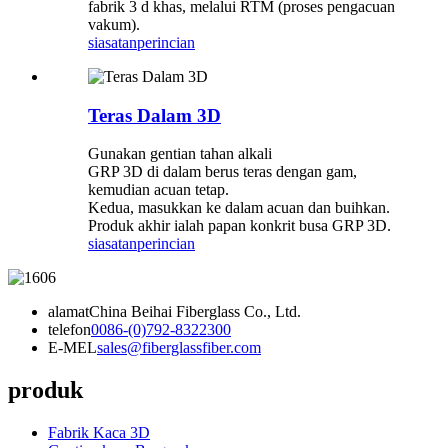
fabrik 3 d khas, melalui RTM (proses pengacuan
vakum).
siasatan
perincian
Teras Dalam 3D
Gunakan gentian tahan alkali
GRP 3D di dalam berus teras dengan gam,
kemudian acuan tetap.
Kedua, masukkan ke dalam acuan dan buihkan.
Produk akhir ialah papan konkrit busa GRP 3D.
siasatan
perincian
alamat
China Beihai Fiberglass Co., Ltd.
telefon
0086-(0)792-8322300
E-MEL
sales@fiberglassfiber.com
produk
Fabrik Kaca 3D