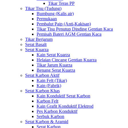
Tikar Teras PP
Tikar Tisu (Tudung)
Bumbung (Kalis air)
Permukaan
Pembalut Paip (Anti-Kakisan)
Tikar Tisu Penutup Dinding Gentian Kaca
Pemisah Bateri AGM Gentian Kaca
Tikar Berjarum
Serat Basalt
Serat Kuarza
Kain Serat Kuarza
Helaian Cincang Gentian Kuarza
Tikar Jarum Kuarza
Benang Serat Kuarza
Serat Karbon Aktif
Kain Felt (Tikar)
Kain (Fabrik)
Serat Karbon Khas
Kain Konduktif Serat Karbon
Karbon Felt
Kain Grafit Konduktif Elektrod
Pes Karbon Konduktif
Serbuk Karbon
Serat Karbon & Aramid
Serat Karbon