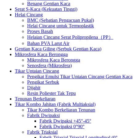
Benang Gentian Kaca
Serat S-Kaca (Kekuatan Tinggi)
Helai Cincang
BMC (Sebatian Pengacuan Pukal)
Helai Cincang untuk Termoplastik
Proses Basah
Helaian Cincang Serat Polipropilena（PP）
Bahan PVA Larut Air
Gentian Kaca Giling (Serbuk Gentian Kaca)
Mikrosfera Kaca Berongga
Mikrosfera Kaca Berongga
Senosfera (Mikrosfera)
Tikar Untaian Cincang
Pengikat Emulsi Tikar Untaian Cincang Gentian Kaca
Pengikat Serbuk
Dijahit
Resin Poliester Tak Tepu
Tenunan Berkeliaran
Tikar Kombo Jahitan (Fabrik Multiaksial)
Tikar Kombo Berkeliaran Tenunan
Fabrik Dwipaksi
Fabrik Dwipaksi +45°-45°
Fabrik Dwipaksi 0°90°
Fabrik Triaksial
Fabrik Triaxial Triaxial Longitudinal (0°