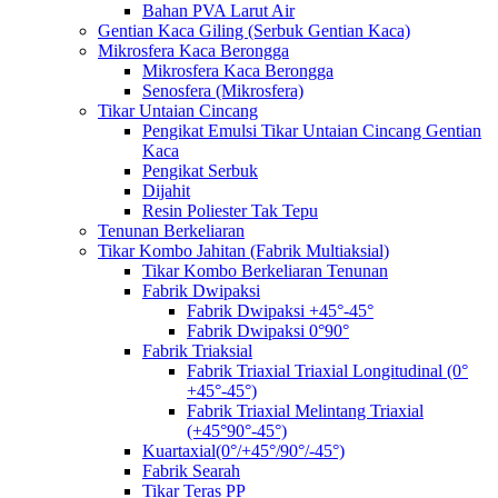
Bahan PVA Larut Air
Gentian Kaca Giling (Serbuk Gentian Kaca)
Mikrosfera Kaca Berongga
Mikrosfera Kaca Berongga
Senosfera (Mikrosfera)
Tikar Untaian Cincang
Pengikat Emulsi Tikar Untaian Cincang Gentian
Kaca
Pengikat Serbuk
Dijahit
Resin Poliester Tak Tepu
Tenunan Berkeliaran
Tikar Kombo Jahitan (Fabrik Multiaksial)
Tikar Kombo Berkeliaran Tenunan
Fabrik Dwipaksi
Fabrik Dwipaksi +45°-45°
Fabrik Dwipaksi 0°90°
Fabrik Triaksial
Fabrik Triaxial Triaxial Longitudinal (0°
+45°-45°)
Fabrik Triaxial Melintang Triaxial
(+45°90°-45°)
Kuartaxial(0°/+45°/90°/-45°)
Fabrik Searah
Tikar Teras PP