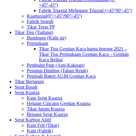
+45°-45°)
Fabrik Triaxial Melintang Triaxial (+45°90°-45°)
Kuartaxial(0°/+45°/90°/-45°)
Fabrik Searah
Tikar Teras PP
Tikar Tisu (Tudung)
Bumbung (Kalis air)
Permukaan
Tikar Tisu Gentian Kaca harga borong 2021 –
Tikar Tisu Permukaan Gentian Kaca – Gentian
Kaca Beihai
Pembalut Paip (Anti-Kakisan)
Penutup Dinding (Tahan Retak)
Pemisah Bateri AGM Gentian Kaca
Tikar Berjarum
Serat Basalt
Serat Kuarza
Kain Serat Kuarza
Helaian Cincang Gentian Kuarza
Tikar Jarum Kuarza
Benang Serat Kuarza
Serat Karbon Aktif
Kain Felt (Tikar)
Kain (Fabrik)